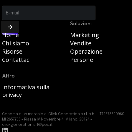
Pagine
Soluzioni
Home
Marketing
Chi siamo
Vendite
Risorse
Operazione
Contattaci
Persone
Altro
Informativa sulla
privacy
Genoma è un marchio di Click Generation s.r.l. s.b. - IT12373690960 -
MI 2657735 - Piazza IV Novembre 4, Milano, 20124 -
clickgeneration.srl@pec.it